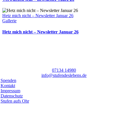
Hetz mich nicht – Newsletter Januar 26
Gallerie
Hetz mich nicht – Newsletter Januar 26
07134 14980
info@stufendeslebens.de
Spenden
Kontakt
Impressum
Datenschutz
Stufen aufs Ohr
Toggle
Netzwerk
Sliding
Stufen.zum.Treffen
Bar
Sich vernetzen zum Austauschen, Informationen und Ideen teilen,
Area