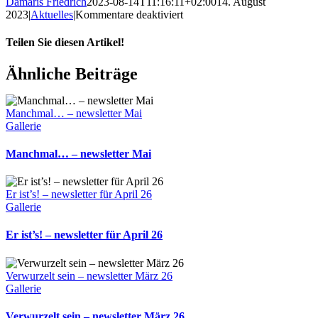
Damaris Friedrich
2023-08-14T11:16:11+02:00
14. August
für
2023
|
Aktuelles
|
Kommentare deaktiviert
Pausenzeit
Teilen Sie diesen Artikel!
Facebook
WhatsApp
Telegram
E-
Ähnliche Beiträge
Mail
Manchmal… – newsletter Mai
Gallerie
Manchmal… – newsletter Mai
Er ist’s! – newsletter für April 26
Gallerie
Er ist’s! – newsletter für April 26
Verwurzelt sein – newsletter März 26
Gallerie
Verwurzelt sein – newsletter März 26