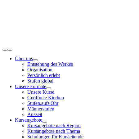
Zum
Inhalt
springen
Toggle
Navigation
Über uns
Entstehung des Werkes
Organisation
Persönlich erlebt
Stufen global
Unsere Formate
Unsere Kurse
Geöffnete Kirchen
Stufen.aufs.Ohr
Männerstufen
Auszeit
Kursangebote
Kursangebote nach Region
Kursangebote nach Thema
Schulungen für Kursleitende