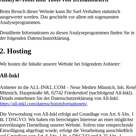
Beim Besuch dieser Website kann Ihr Surf-Verhalten statistisch
ausgewertet werden. Das geschieht vor allem mit sogenannten
Analyseprogrammen.
Detaillierte Informationen zu diesen Analyseprogrammen finden Sie in
der folgenden Datenschutzerklärung.
2. Hosting
Wir hosten die Inhalte unserer Website bei folgendem Anbieter:
All-Inkl
Anbieter ist die ALL-INKL.COM – Neue Medien Münnich, Inh. Ren
Münnich, Hauptstraße 68, 02742 Friedersdorf (nachfolgend All-Inkl).
Details entnehmen Sie der Datenschutzerklärung von All-Inkl:
https://all-inkl.com/datenschutzinformationen/
.
Die Verwendung von All-Inkl erfolgt auf Grundlage von Art. 6 Abs. 1
lit. f DSGVO. Wir haben ein berechtigtes Interesse an einer möglichst
zuverlässigen Darstellung unserer Website. Sofern eine entsprechende
Einwilligung abgefragt wurde, erfolgt die Verarbeitung ausschließlich
auf Grundlage von Art. 6 Abs. 1 lit. a DSGVO und § 25 Abs. 1