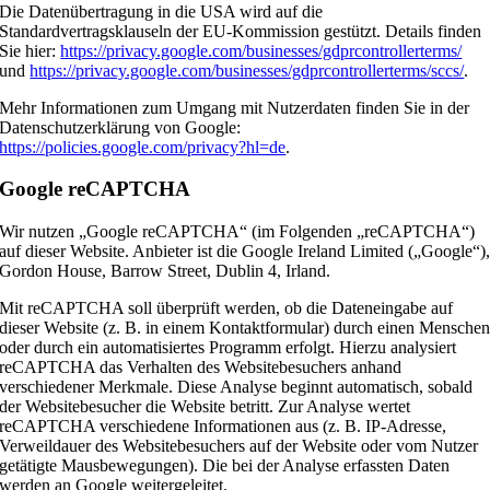
Die Datenübertragung in die USA wird auf die
Standardvertragsklauseln der EU-Kommission gestützt. Details finden
Sie hier:
https://privacy.google.com/businesses/gdprcontrollerterms/
und
https://privacy.google.com/businesses/gdprcontrollerterms/sccs/
.
Mehr Informationen zum Umgang mit Nutzerdaten finden Sie in der
Datenschutzerklärung von Google:
https://policies.google.com/privacy?hl=de
.
Google reCAPTCHA
Wir nutzen „Google reCAPTCHA“ (im Folgenden „reCAPTCHA“)
auf dieser Website. Anbieter ist die Google Ireland Limited („Google“)
Gordon House, Barrow Street, Dublin 4, Irland.
Mit reCAPTCHA soll überprüft werden, ob die Dateneingabe auf
dieser Website (z. B. in einem Kontaktformular) durch einen Mensche
oder durch ein automatisiertes Programm erfolgt. Hierzu analysiert
reCAPTCHA das Verhalten des Websitebesuchers anhand
verschiedener Merkmale. Diese Analyse beginnt automatisch, sobald
der Websitebesucher die Website betritt. Zur Analyse wertet
reCAPTCHA verschiedene Informationen aus (z. B. IP-Adresse,
Verweildauer des Websitebesuchers auf der Website oder vom Nutzer
getätigte Mausbewegungen). Die bei der Analyse erfassten Daten
werden an Google weitergeleitet.