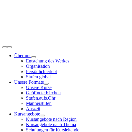
Zum
Inhalt
springen
Toggle
Navigation
Über uns
Entstehung des Werkes
Organisation
Persönlich erlebt
Stufen global
Unsere Formate
Unsere Kurse
Geöffnete Kirchen
Stufen.aufs.Ohr
Männerstufen
Auszeit
Kursangebote
Kursangebote nach Region
Kursangebote nach Thema
Schulungen für Kursleitende