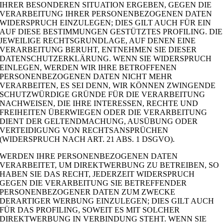
IHRER BESONDEREN SITUATION ERGEBEN, GEGEN DIE
VERARBEITUNG IHRER PERSONENBEZOGENEN DATEN
WIDERSPRUCH EINZULEGEN; DIES GILT AUCH FÜR EIN
AUF DIESE BESTIMMUNGEN GESTÜTZTES PROFILING. DIE
JEWEILIGE RECHTSGRUNDLAGE, AUF DENEN EINE
VERARBEITUNG BERUHT, ENTNEHMEN SIE DIESER
DATENSCHUTZERKLÄRUNG. WENN SIE WIDERSPRUCH
EINLEGEN, WERDEN WIR IHRE BETROFFENEN
PERSONENBEZOGENEN DATEN NICHT MEHR
VERARBEITEN, ES SEI DENN, WIR KÖNNEN ZWINGENDE
SCHUTZWÜRDIGE GRÜNDE FÜR DIE VERARBEITUNG
NACHWEISEN, DIE IHRE INTERESSEN, RECHTE UND
FREIHEITEN ÜBERWIEGEN ODER DIE VERARBEITUNG
DIENT DER GELTENDMACHUNG, AUSÜBUNG ODER
VERTEIDIGUNG VON RECHTSANSPRÜCHEN
(WIDERSPRUCH NACH ART. 21 ABS. 1 DSGVO).
WERDEN IHRE PERSONENBEZOGENEN DATEN
VERARBEITET, UM DIREKTWERBUNG ZU BETREIBEN, SO
HABEN SIE DAS RECHT, JEDERZEIT WIDERSPRUCH
GEGEN DIE VERARBEITUNG SIE BETREFFENDER
PERSONENBEZOGENER DATEN ZUM ZWECKE
DERARTIGER WERBUNG EINZULEGEN; DIES GILT AUCH
FÜR DAS PROFILING, SOWEIT ES MIT SOLCHER
DIREKTWERBUNG IN VERBINDUNG STEHT. WENN SIE