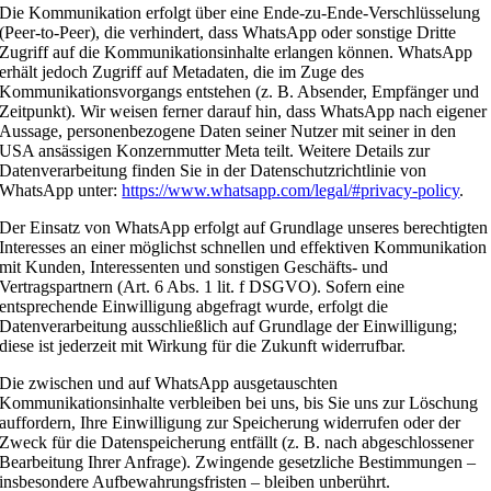
Die Kommunikation erfolgt über eine Ende-zu-Ende-Verschlüsselung
(Peer-to-Peer), die verhindert, dass WhatsApp oder sonstige Dritte
Zugriff auf die Kommunikationsinhalte erlangen können. WhatsApp
erhält jedoch Zugriff auf Metadaten, die im Zuge des
Kommunikationsvorgangs entstehen (z. B. Absender, Empfänger und
Zeitpunkt). Wir weisen ferner darauf hin, dass WhatsApp nach eigener
Aussage, personenbezogene Daten seiner Nutzer mit seiner in den
USA ansässigen Konzernmutter Meta teilt. Weitere Details zur
Datenverarbeitung finden Sie in der Datenschutzrichtlinie von
WhatsApp unter:
https://www.whatsapp.com/legal/#privacy-policy
.
Der Einsatz von WhatsApp erfolgt auf Grundlage unseres berechtigten
Interesses an einer möglichst schnellen und effektiven Kommunikation
mit Kunden, Interessenten und sonstigen Geschäfts- und
Vertragspartnern (Art. 6 Abs. 1 lit. f DSGVO). Sofern eine
entsprechende Einwilligung abgefragt wurde, erfolgt die
Datenverarbeitung ausschließlich auf Grundlage der Einwilligung;
diese ist jederzeit mit Wirkung für die Zukunft widerrufbar.
Die zwischen und auf WhatsApp ausgetauschten
Kommunikationsinhalte verbleiben bei uns, bis Sie uns zur Löschung
auffordern, Ihre Einwilligung zur Speicherung widerrufen oder der
Zweck für die Datenspeicherung entfällt (z. B. nach abgeschlossener
Bearbeitung Ihrer Anfrage). Zwingende gesetzliche Bestimmungen –
insbesondere Aufbewahrungsfristen – bleiben unberührt.