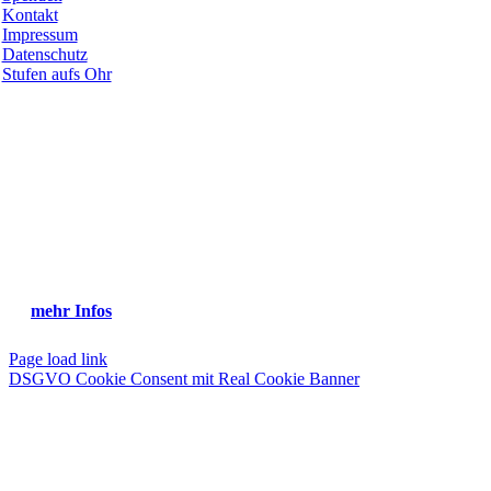
Kontakt
Impressum
Datenschutz
Stufen aufs Ohr
Toggle
Netzwerk
Sliding
Stufen.zum.Treffen
Bar
Sich vernetzen zum Austauschen, Informationen und Ideen teilen,
Area
Unterstützung finden… und das querbeet durch Regionen, Kirchen,
Verbände, Gemeinschaften und Länder.
Bist du dabei?
mehr Infos
Page load link
DSGVO Cookie Consent mit Real Cookie Banner
Nach
oben