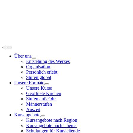
Zum
Inhalt
springen
Toggle
Navigation
Über uns
Entstehung des Werkes
Organisation
Persönlich erlebt
Stufen global
Unsere Formate
Unsere Kurse
Geöffnete Kirchen
Stufen.aufs.Ohr
Männerstufen
Auszeit
Kursangebote
Kursangebote nach Region
Kursangebote nach Thema
Schulungen für Kursleitende