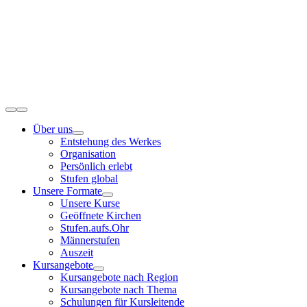
Zum
Inhalt
springen
Toggle
Navigation
Über uns
Entstehung des Werkes
Organisation
Persönlich erlebt
Stufen global
Unsere Formate
Unsere Kurse
Geöffnete Kirchen
Stufen.aufs.Ohr
Männerstufen
Auszeit
Kursangebote
Kursangebote nach Region
Kursangebote nach Thema
Schulungen für Kursleitende