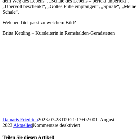
dem Weg des Lebens“, „Schale des Lebens – perfekt unperfekt“,
„Übervoll beschenkt“, „Gottes Fülle empfangen“, „Spirale“, „Meine
Schale“.
Welcher Titel passt zu welchem Bild?
Britta Kettling – Kursleiterin in Remshalden-Geradstetten
Damaris Friedrich
2023-07-28T09:21:17+02:00
1. August
für
2023
|
Aktuelles
|
Kommentare deaktiviert
(Innere)
Bilder
Teilen Sie diesen Artikel!