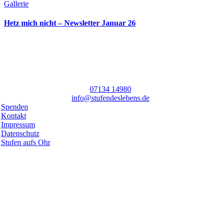
Gallerie
Hetz mich nicht – Newsletter Januar 26
07134 14980
info@stufendeslebens.de
Spenden
Kontakt
Impressum
Datenschutz
Stufen aufs Ohr
Toggle
Netzwerk
Sliding
Stufen.zum.Treffen
Bar
Sich vernetzen zum Austauschen, Informationen und Ideen teilen,
Area
Unterstützung finden… und das querbeet durch Regionen, Kirchen,
Verbände, Gemeinschaften und Länder.
Bist du dabei?