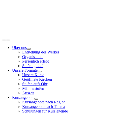
Zum
Inhalt
springen
Toggle
Navigation
Über uns
Entstehung des Werkes
Organisation
Persönlich erlebt
Stufen global
Unsere Formate
Unsere Kurse
Geöffnete Kirchen
Stufen.aufs.Ohr
Männerstufen
Auszeit
Kursangebote
Kursangebote nach Region
Kursangebote nach Thema
Schulungen für Kursleitende