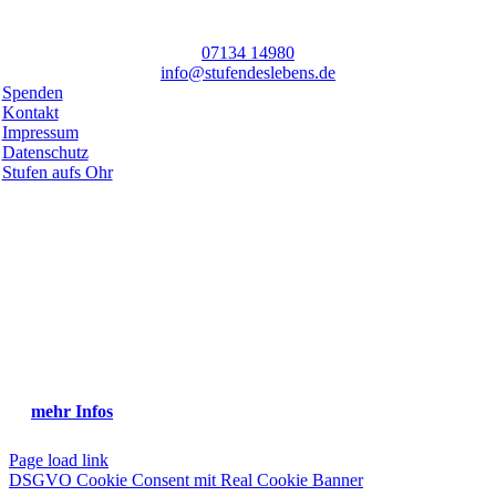
07134 14980
info@stufendeslebens.de
Spenden
Kontakt
Impressum
Datenschutz
Stufen aufs Ohr
Toggle
Netzwerk
Sliding
Stufen.zum.Treffen
Bar
Sich vernetzen zum Austauschen, Informationen und Ideen teilen,
Area
Unterstützung finden… und das querbeet durch Regionen, Kirchen,
Verbände, Gemeinschaften und Länder.
Bist du dabei?
mehr Infos
Page load link
DSGVO Cookie Consent mit Real Cookie Banner