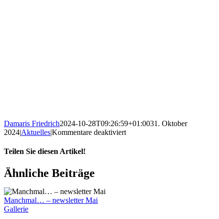
Damaris Friedrich
2024-10-28T09:26:59+01:00
31. Oktober
für
2024
|
Aktuelles
|
Kommentare deaktiviert
Farbe
kommt
Teilen Sie diesen Artikel!
in
dein
Facebook
WhatsApp
Telegram
E-
Ähnliche Beiträge
Leben
Mail
–
in
Manchmal… – newsletter Mai
Linkenheim
Gallerie