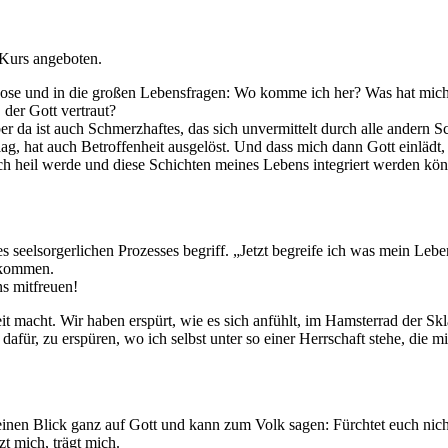
 Kurs angeboten.
Mose und in die großen Lebensfragen: Wo komme ich her? Was hat mic
 der Gott vertraut?
 da ist auch Schmerzhaftes, das sich unvermittelt durch alle andern Sc
ag, hat auch Betroffenheit ausgelöst. Und dass mich dann Gott einlädt
 ich heil werde und diese Schichten meines Lebens integriert werden 
 seelsorgerlichen Prozesses begriff. „Jetzt begreife ich was mein Leben
 kommen.
s mitfreuen!
macht. Wir haben erspürt, wie es sich anfühlt, im Hamsterrad der Skla
für, zu erspüren, wo ich selbst unter so einer Herrschaft stehe, die mi
inen Blick ganz auf Gott und kann zum Volk sagen: Fürchtet euch nicht,
zt mich, trägt mich.