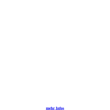
nterstützung finden… und das querbeet durch Regionen, Kirchen, Verb
mehr Infos