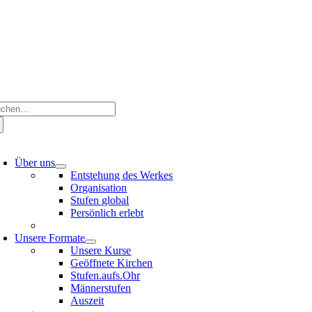
Zum
Inhalt
springen
che
ch:
oggle
avigation
Über uns
Entstehung des Werkes
Organisation
Stufen global
Persönlich erlebt
Unsere Formate
Unsere Kurse
Geöffnete Kirchen
Stufen.aufs.Ohr
Männerstufen
Auszeit