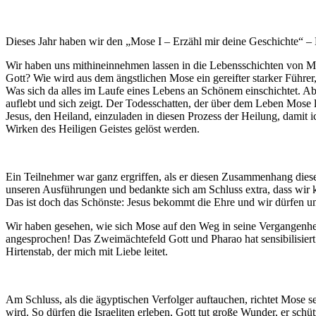
Dieses Jahr haben wir den „Mose I – Erzähl mir deine Geschichte“ –
Wir haben uns mithineinnehmen lassen in die Lebensschichten von 
Gott? Wie wird aus dem ängstlichen Mose ein gereifter starker Führer,
Was sich da alles im Laufe eines Lebens an Schönem einschichtet. Aber
auflebt und sich zeigt. Der Todesschatten, der über dem Leben Mose l
Jesus, den Heiland, einzuladen in diesen Prozess der Heilung, damit
Wirken des Heiligen Geistes gelöst werden.
Ein Teilnehmer war ganz ergriffen, als er diesen Zusammenhang dieses
unseren Ausführungen und bedankte sich am Schluss extra, dass wir
Das ist doch das Schönste: Jesus bekommt die Ehre und wir dürfen un
Wir haben gesehen, wie sich Mose auf den Weg in seine Vergangenheit 
angesprochen! Das Zweimächtefeld Gott und Pharao hat sensibilisiert da
Hirtenstab, der mich mit Liebe leitet.
Am Schluss, als die ägyptischen Verfolger auftauchen, richtet Mose se
wird. So dürfen die Israeliten erleben, Gott tut große Wunder, er schüt