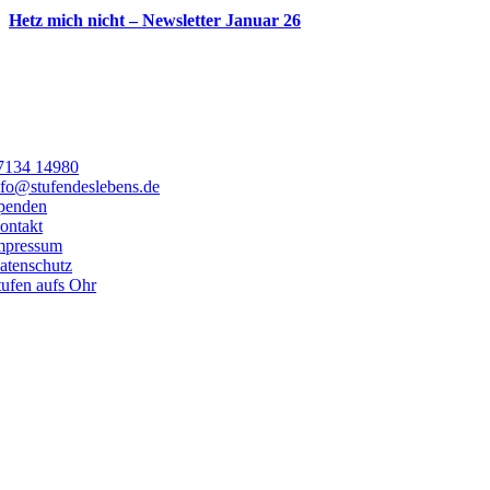
Hetz mich nicht – Newsletter Januar 26
7134 14980
nfo@stufendeslebens.de
penden
ontakt
mpressum
atenschutz
tufen aufs Ohr
Toggle
Netzwerk
Sliding
Stufen.zum.Treffen
Bar
Sich vernetzen zum Austauschen, Informationen und Ideen teilen, U
Area
Bist du dabei?