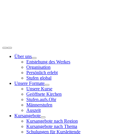
Zum
Inhalt
springen
Toggle
Navigation
Über uns
Entstehung des Werkes
Organisation
Persönlich erlebt
Stufen global
Unsere Formate
Unsere Kurse
Geöffnete Kirchen
Stufen.aufs.Ohr
Männerstufen
Auszeit
Kursangebote
Kursangebote nach Region
Kursangebote nach Thema
Schulungen für Kursleitende