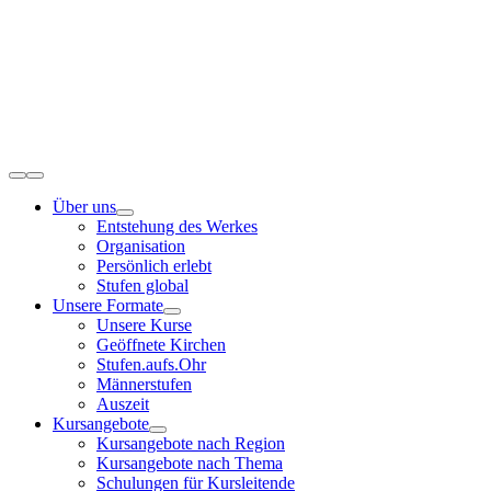
Zum
Inhalt
springen
Toggle
Navigation
Über uns
Entstehung des Werkes
Organisation
Persönlich erlebt
Stufen global
Unsere Formate
Unsere Kurse
Geöffnete Kirchen
Stufen.aufs.Ohr
Männerstufen
Auszeit
Kursangebote
Kursangebote nach Region
Kursangebote nach Thema
Schulungen für Kursleitende