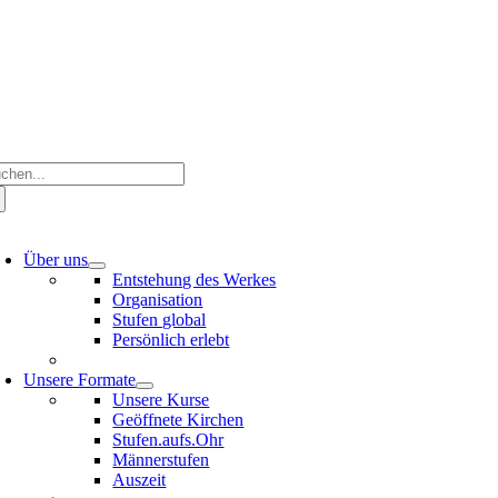
Zum
Inhalt
springen
che
ch:
oggle
avigation
Über uns
Entstehung des Werkes
Organisation
Stufen global
Persönlich erlebt
Unsere Formate
Unsere Kurse
Geöffnete Kirchen
Stufen.aufs.Ohr
Männerstufen
Auszeit