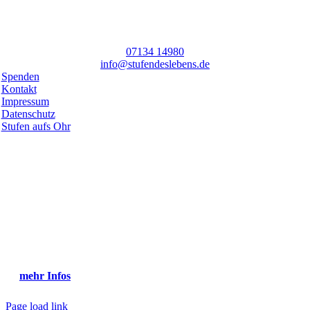
07134 14980
info@stufendeslebens.de
Spenden
Kontakt
Impressum
Datenschutz
Stufen aufs Ohr
Toggle
Netzwerk
Sliding
Stufen.zum.Treffen
Bar
Sich vernetzen zum Austauschen, Informationen und Ideen teilen,
Area
Unterstützung finden… und das querbeet durch Regionen, Kirchen,
Verbände, Gemeinschaften und Länder.
Bist du dabei?
mehr Infos
Page load link