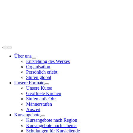
Zum
Inhalt
springen
Toggle
Navigation
Über uns
Entstehung des Werkes
Organisation
Persönlich erlebt
Stufen global
Unsere Formate
Unsere Kurse
Geöffnete Kirchen
Stufen.aufs.Ohr
Männerstufen
Auszeit
Kursangebote
Kursangebote nach Region
Kursangebote nach Thema
Schulungen für Kursleitende