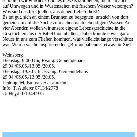
schöpfen wir wirklich? Gibt es diese Kraftquellen, die mich auch
auf Umwegen und in Wüstenzeiten mit frischem Wasser versorgen?
Was sind das für Quellen, aus denen Leben fließt?
Es tut gut, sich an einem Brunnen zu begegnen, um sich von dort
gemeinsam auf die Suche zu machen nach lebendigem Wasser. An
vier Abenden wollen wir unsere eigene Lebensgeschichte in die
Geschichten aus der Bibel hineinhalten. Dabei könnte etwas ganz
Neues in uns zum Fließen kommen, was vielleicht lange verschüttet
war. Wären solche inspirierenden „Brunnenabende“ etwas für Sie?
Weinsberg
Dienstag, 9.00 Uhr, Evang. Gemeindehaus
29.04./06.05./13.05./20.05.
Dienstag, 19.30 Uhr, Evang. Gemeindehaus
29.04./06.05./13.05./20.05.
Leitung: M. Biernat, H. Laumann
Info: T. Auderer 07134/2978
G. Heyd 07134/6935