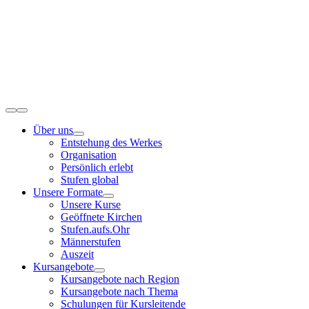
Zum
Inhalt
springen
Toggle
Navigation
Über uns
Entstehung des Werkes
Organisation
Persönlich erlebt
Stufen global
Unsere Formate
Unsere Kurse
Geöffnete Kirchen
Stufen.aufs.Ohr
Männerstufen
Auszeit
Kursangebote
Kursangebote nach Region
Kursangebote nach Thema
Schulungen für Kursleitende