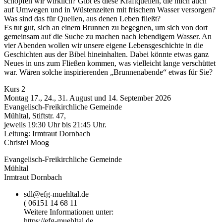
schöpfen wir wirklich? Gibt es diese Kraftquellen, die mich auch
auf Umwegen und in Wüstenzeiten mit frischem Wasser versorgen?
Was sind das für Quellen, aus denen Leben fließt?
Es tut gut, sich an einem Brunnen zu begegnen, um sich von dort
gemeinsam auf die Suche zu machen nach lebendigem Wasser. An
vier Abenden wollen wir unsere eigene Lebensgeschichte in die
Geschichten aus der Bibel hineinhalten. Dabei könnte etwas ganz
Neues in uns zum Fließen kommen, was vielleicht lange verschüttet
war. Wären solche inspirierenden „Brunnenabende“ etwas für Sie?
Kurs 2
Montag 17., 24., 31. August und 14. September 2026
Evangelisch-Freikirchliche Gemeinde
Mühltal, Stiftstr. 47,
jeweils 19:30 Uhr bis 21:45 Uhr.
Leitung: Irmtraut Dornbach
Christel Moog
Evangelisch-Freikirchliche Gemeinde
Mühltal
Irmtraut Dornbach
sdl@efg-muehltal.de
( 06151 14 68 11
Weitere Informationen unter:
https://efg-muehltal.de