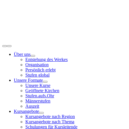
Zum
Inhalt
springen
Toggle
Navigation
Über uns
Entstehung des Werkes
Organisation
Persönlich erlebt
Stufen global
Unsere Formate
Unsere Kurse
Geöffnete Kirchen
Stufen.aufs.Ohr
Männerstufen
Auszeit
Kursangebote
Kursangebote nach Region
Kursangebote nach Thema
Schulungen für Kursleitende