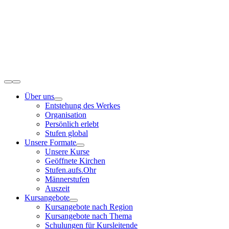
Zum
Inhalt
springen
Toggle
Navigation
Über uns
Entstehung des Werkes
Organisation
Persönlich erlebt
Stufen global
Unsere Formate
Unsere Kurse
Geöffnete Kirchen
Stufen.aufs.Ohr
Männerstufen
Auszeit
Kursangebote
Kursangebote nach Region
Kursangebote nach Thema
Schulungen für Kursleitende