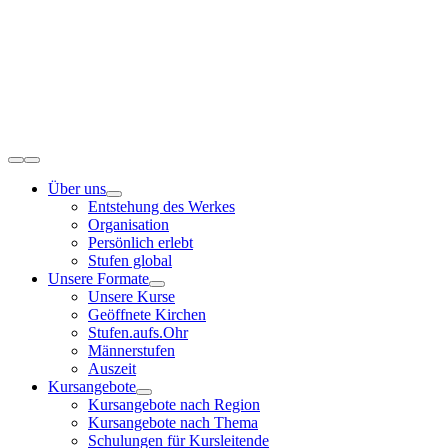
Zum
Inhalt
springen
Toggle
Navigation
Über uns
Entstehung des Werkes
Organisation
Persönlich erlebt
Stufen global
Unsere Formate
Unsere Kurse
Geöffnete Kirchen
Stufen.aufs.Ohr
Männerstufen
Auszeit
Kursangebote
Kursangebote nach Region
Kursangebote nach Thema
Schulungen für Kursleitende