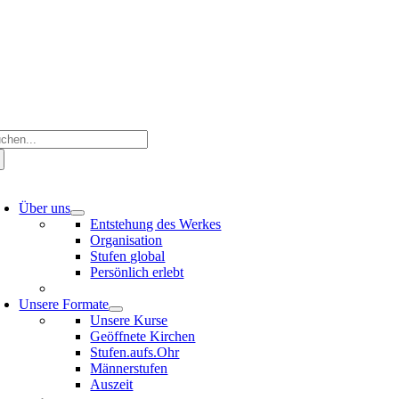
Zum
Inhalt
springen
che
ch:
oggle
avigation
Über uns
Entstehung des Werkes
Organisation
Stufen global
Persönlich erlebt
Unsere Formate
Unsere Kurse
Geöffnete Kirchen
Stufen.aufs.Ohr
Männerstufen
Auszeit