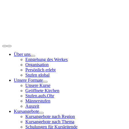
Zum
Inhalt
springen
Toggle
Navigation
Über uns
Entstehung des Werkes
Organisation
Persönlich erlebt
Stufen global
Unsere Formate
Unsere Kurse
Geöffnete Kirchen
Stufen.aufs.Ohr
Männerstufen
Auszeit
Kursangebote
Kursangebote nach Region
Kursangebote nach Thema
Schulungen für Kursleitende