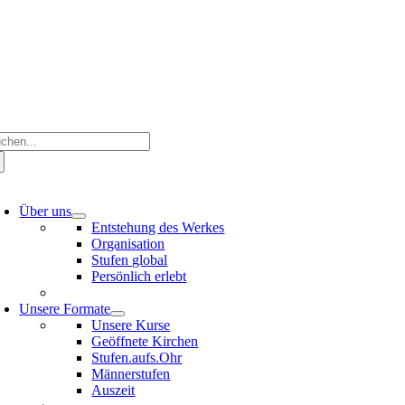
Zum
Inhalt
springen
che
ch:
oggle
avigation
Über uns
Entstehung des Werkes
Organisation
Stufen global
Persönlich erlebt
Unsere Formate
Unsere Kurse
Geöffnete Kirchen
Stufen.aufs.Ohr
Männerstufen
Auszeit