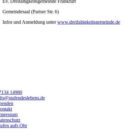
Ev. Dreifaltigkeitsgemeinde Frankfurt
Gemeindesaal (Pariser Str. 6)
Infos und Anmeldung unter
www.dreifaltigkeitsgemeinde.de
7134 14980
nfo@stufendeslebens.de
penden
ontakt
mpressum
atenschutz
tufen aufs Ohr
Toggle
Netzwerk