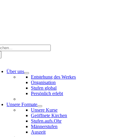
Zum
Inhalt
springen
che
ch:
oggle
avigation
Über uns
Entstehung des Werkes
Organisation
Stufen global
Persönlich erlebt
Unsere Formate
Unsere Kurse
Geöffnete Kirchen
Stufen.aufs.Ohr
Männerstufen
Auszeit