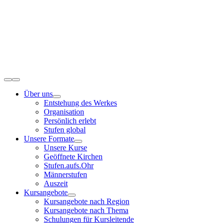
Zum
Inhalt
springen
Toggle
Navigation
Über uns
Entstehung des Werkes
Organisation
Persönlich erlebt
Stufen global
Unsere Formate
Unsere Kurse
Geöffnete Kirchen
Stufen.aufs.Ohr
Männerstufen
Auszeit
Kursangebote
Kursangebote nach Region
Kursangebote nach Thema
Schulungen für Kursleitende