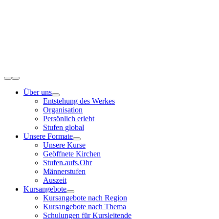
Zum
Inhalt
springen
Toggle
Navigation
Über uns
Entstehung des Werkes
Organisation
Persönlich erlebt
Stufen global
Unsere Formate
Unsere Kurse
Geöffnete Kirchen
Stufen.aufs.Ohr
Männerstufen
Auszeit
Kursangebote
Kursangebote nach Region
Kursangebote nach Thema
Schulungen für Kursleitende