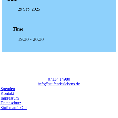
29 Sep. 2025
Time
19:30 - 20:30
07134 14980
info@stufendeslebens.de
Spenden
Kontakt
Impressum
Datenschutz
Stufen aufs Ohr
Toggle
Netzwerk