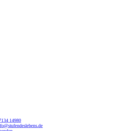
7134 14980
nfo@stufendeslebens.de
penden