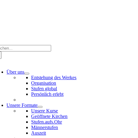
Zum
Inhalt
springen
che
ch:
oggle
avigation
Über uns
Entstehung des Werkes
Organisation
Stufen global
Persönlich erlebt
Unsere Formate
Unsere Kurse
Geöffnete Kirchen
Stufen.aufs.Ohr
Männerstufen
Auszeit