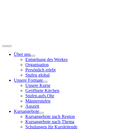
Zum
Inhalt
springen
Toggle
Navigation
Über uns
Entstehung des Werkes
Organisation
Persönlich erlebt
Stufen global
Unsere Formate
Unsere Kurse
Geöffnete Kirchen
Stufen.aufs.Ohr
Männerstufen
Auszeit
Kursangebote
Kursangebote nach Region
Kursangebote nach Thema
Schulungen für Kursleitende