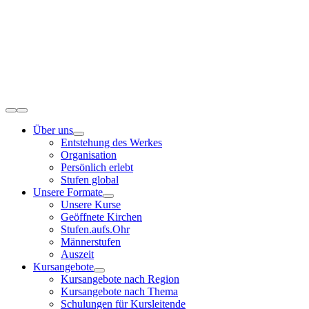
Zum
Inhalt
springen
Toggle
Navigation
Über uns
Entstehung des Werkes
Organisation
Persönlich erlebt
Stufen global
Unsere Formate
Unsere Kurse
Geöffnete Kirchen
Stufen.aufs.Ohr
Männerstufen
Auszeit
Kursangebote
Kursangebote nach Region
Kursangebote nach Thema
Schulungen für Kursleitende