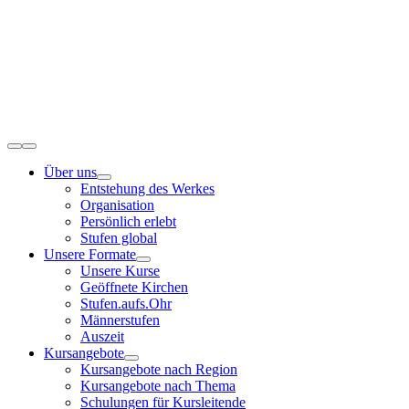
Zum
Inhalt
springen
Toggle
Navigation
Über uns
Entstehung des Werkes
Organisation
Persönlich erlebt
Stufen global
Unsere Formate
Unsere Kurse
Geöffnete Kirchen
Stufen.aufs.Ohr
Männerstufen
Auszeit
Kursangebote
Kursangebote nach Region
Kursangebote nach Thema
Schulungen für Kursleitende