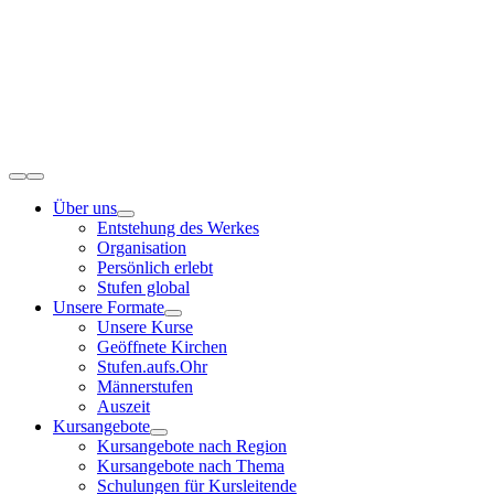
Zum
Inhalt
springen
Toggle
Navigation
Über uns
Entstehung des Werkes
Organisation
Persönlich erlebt
Stufen global
Unsere Formate
Unsere Kurse
Geöffnete Kirchen
Stufen.aufs.Ohr
Männerstufen
Auszeit
Kursangebote
Kursangebote nach Region
Kursangebote nach Thema
Schulungen für Kursleitende