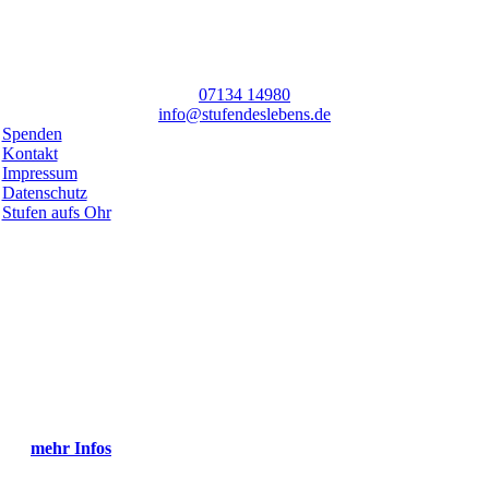
07134 14980
info@stufendeslebens.de
Spenden
Kontakt
Impressum
Datenschutz
Stufen aufs Ohr
Toggle
Netzwerk
Sliding
Stufen.zum.Treffen
Bar
Sich vernetzen zum Austauschen, Informationen und Ideen teilen,
Area
Unterstützung finden… und das querbeet durch Regionen, Kirchen,
Verbände, Gemeinschaften und Länder.
Bist du dabei?
mehr Infos