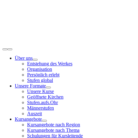
Zum
Inhalt
springen
Toggle
Navigation
Über uns
Entstehung des Werkes
Organisation
Persönlich erlebt
Stufen global
Unsere Formate
Unsere Kurse
Geöffnete Kirchen
Stufen.aufs.Ohr
Männerstufen
Auszeit
Kursangebote
Kursangebote nach Region
Kursangebote nach Thema
Schulungen für Kursleitende