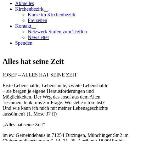
Aktuelles
Kirchenbezirk
Kurse im Kirchenbezirk
Freizeiten
Kontakt
Netzwerk Stufen.zum.Treffen
Newsletter
Spenden
Alles hat seine Zeit
JOSEF – ALLES HAT SEINE ZEIT
Erste Lebenshälfte, Lebensmitte, zweite Lebenshälfte
– sie bergen je eigene Herausforderungen und
Möglichkeiten. Der Weg des Josef aus dem Alten
Testament lenkt uns zur Frage: Wo stehe ich selbst?
Und wie kann ich mich mit meiner Lebensgeschichte
aussöhnen? (1. Mose 37 ff)
„Alles hat seine Zeit“
im ev. Gemeindehaus in 71254 Ditzingen, Münchinger Str.2 im
Clubraum dienstags am 7.,14.,21.,28. April von 18.00Uhr bis