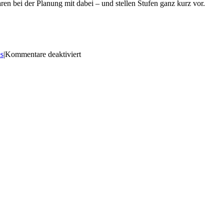
ren bei der Planung mit dabei – und stellen Stufen ganz kurz vor.
für
es
|
Kommentare deaktiviert
Biografie
trifft
Bibel
–
eine
online
Veranstaltung