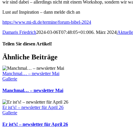
wir sind dabei – allerdings nicht mit einem Workshop, sondern wir wa
Lust auf Inspiration – dann melde dich an
https://www.mi-di.de/termine/forum-bibel-2024
Damaris Friedrich
2024-03-06T07:48:05+01:00
6. März 2024
|
Aktuell
Teilen Sie diesen Artikel!
Facebook
WhatsApp
Telegram
E-
Ähnliche Beiträge
Mail
Manchmal… – newsletter Mai
Gallerie
Manchmal… – newsletter Mai
Er ist’s! – newsletter für April 26
Gallerie
Er ist’s! – newsletter für April 26