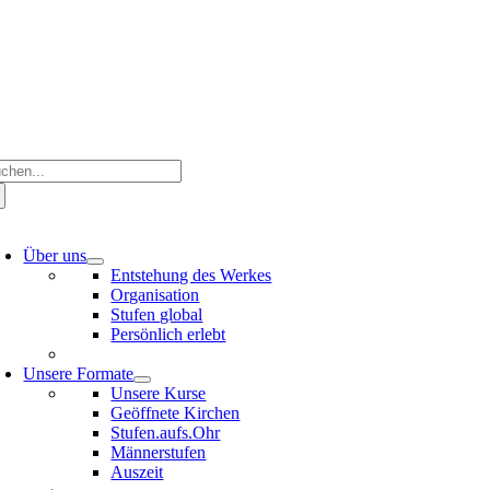
Zum
Inhalt
springen
che
ch:
oggle
avigation
Über uns
Entstehung des Werkes
Organisation
Stufen global
Persönlich erlebt
Unsere Formate
Unsere Kurse
Geöffnete Kirchen
Stufen.aufs.Ohr
Männerstufen
Auszeit